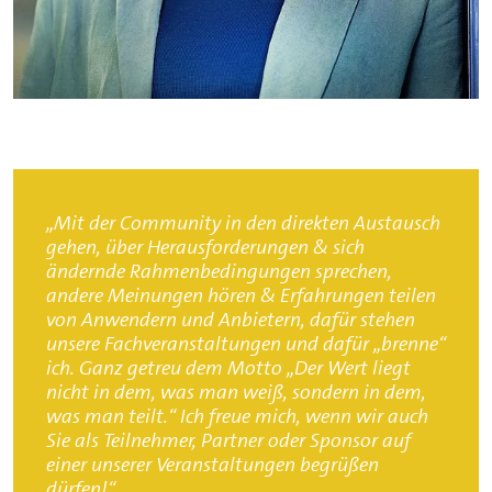
„Mit der Community in den direkten Austausch
gehen, über Herausforderungen & sich
ändernde Rahmenbedingungen sprechen,
andere Meinungen hören & Erfahrungen teilen
von Anwendern und Anbietern, dafür stehen
unsere Fachveranstaltungen und dafür „brenne“
ich. Ganz getreu dem Motto „Der Wert liegt
nicht in dem, was man weiß, sondern in dem,
was man teilt.“ Ich freue mich, wenn wir auch
Sie als Teilnehmer, Partner oder Sponsor auf
einer unserer Veranstaltungen begrüßen
dürfen!“